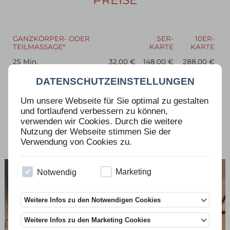
GANZKÖRPER- ODER
5ER-
10ER-
TEILMASSAGE*
KARTE
KARTE
25 Min.
32,00 €
148,00 €
288,00 €
40 Min.
50,00 €
230,00 €
450,00 €
DATENSCHUTZEINSTELLUNGEN
60 Min.
72,00 €
331,00 €
648,00 €
90 Min.
104,00 €
Um unsere Webseite für Sie optimal zu gestalten
und fortlaufend verbessern zu können,
verwenden wir Cookies. Durch die weitere
Privatkassenabrechnung ist möglich.
Nutzung der Webseite stimmen Sie der
Verwendung von Cookies zu.
Notwendig
Marketing
Weitere Infos zu den Notwendigen Cookies
Weitere Infos zu den Marketing Cookies